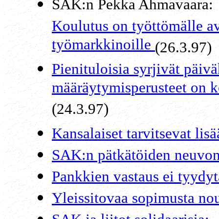
SAK:n Pekka Ahmavaara:
Koulutus on työttömälle av
työmarkkinoille
(26.3.97)
Pienituloisia syrjivät päi
määräytymisperusteet on ko
(24.3.97)
Kansalaiset tarvitsevat lis
SAK:n pätkätöiden neuvon
Pankkien vastaus ei tyydy
Yleissitovaa sopimusta no