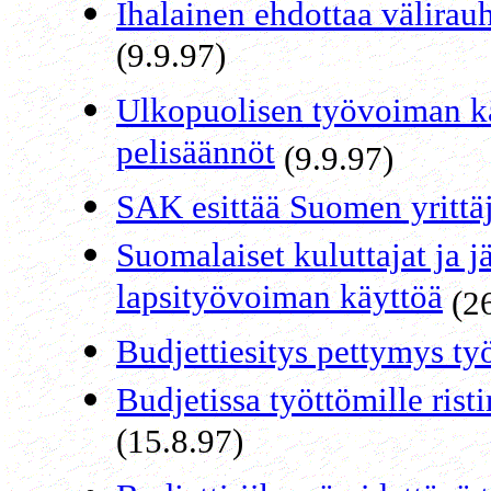
Ihalainen ehdottaa välirau
(9.9.97)
Ulkopuolisen työvoiman kä
pelisäännöt
(9.9.97)
SAK esittää Suomen yrittäj
Suomalaiset kuluttajat ja j
lapsityövoiman käyttöä
(26
Budjettiesitys pettymys työ
Budjetissa työttömille risti
(15.8.97)