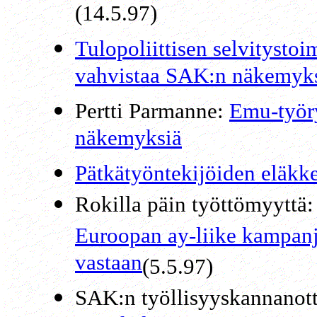
(14.5.97)
Tulopoliittisen selvitysto
vahvistaa SAK:n näkemyk
Pertti Parmanne:
Emu-työr
näkemyksiä
Pätkätyöntekijöiden eläkke
Rokilla
päin työttömyyttä:
Euroopan ay-liike kampanj
vastaan
(5.5.97)
SAK:n työllisyyskannanot