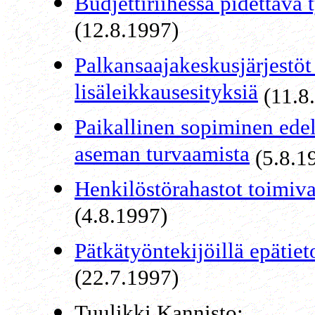
Budjettiriihessä pidettävä 
(12.8.1997)
Palkansaajakeskusjärjestöt
lisäleikkausesityksiä
(11.8
Paikallinen sopiminen ede
aseman turvaamista
(5.8.1
Henkilöstörahastot toimiv
(4.8.1997)
Pätkätyöntekijöillä epätiet
(22.7.1997)
Tuulikki Kannisto: