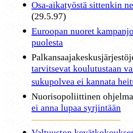
Osa-aikatyöstä sittenkin n
(29.5.97)
Euroopan nuoret kampanjoi
puolesta
Palkansaajakeskusjärjestöj
tarvitsevat koulutustaan v
sukupolvea ei kannata hei
Nuorisopoliittinen ohjelm
ei anna lupaa syrjintään
Valtuuston kevätkokouksen