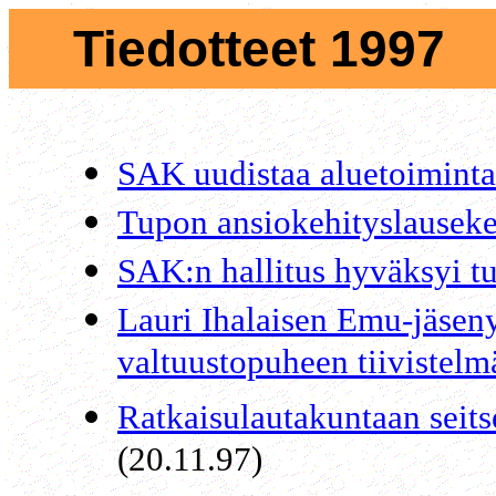
Tiedotteet 1997
x
x
SAK uudistaa aluetoimint
Tupon ansiokehityslauseke
SAK:n hallitus hyväksyi 
Lauri Ihalaisen Emu-jäseny
valtuustopuheen tiivistelm
Ratkaisulautakuntaan seits
(20.11.97)