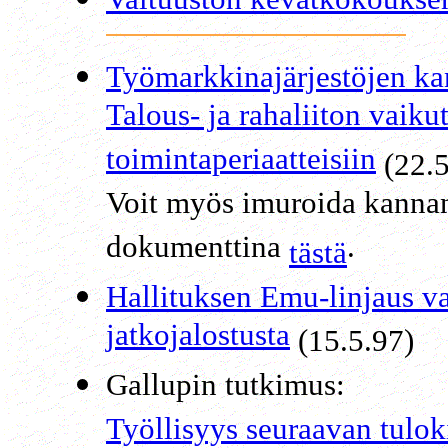
Työmarkkinajärjestöjen k
Talous- ja rahaliiton vaik
toimintaperiaatteisiin
(22.5
Voit myös imuroida kanna
dokumenttina
.
tästä
Hallituksen Emu-linjaus vaa
jatkojalostusta
(15.5.97)
Gallupin tutkimus:
Työllisyys seuraavan tulok