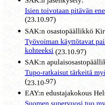
SAK:n jäsenkysely:
Isien toivotaan pitävän 
(23.10.97)
SAK:n osastopäällikkö Kir
Työvoiman käyttötavat pai
kohteeksi
(23.10.97)
SAK:n apulaisosastopääll
Tupo-ratkaisut tärkeitä m
(
.97)
23.10
EAY:n edustajakokous Hel
Suomen supervuosi tuo my