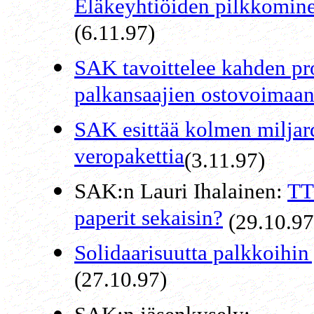
Eläkeyhtiöiden pilkkomine
(6.11.97)
SAK tavoittelee kahden pr
palkansaajien ostovoimaa
SAK esittää kolmen milja
veropakettia
(3.11.97)
SAK:n Lauri Ihalainen:
TT
paperit sekaisin?
(29.10.97
Solidaarisuutta palkkoihin
(27.10.97)