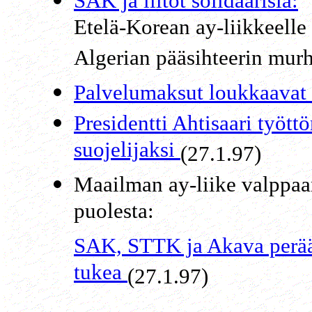
SAK ja liitot solidaarisia:
Etelä-Korean ay-liikkeell
Algerian pääsihteerin murh
Palvelumaksut loukkaavat
Presidentti Ahtisaari työt
suojelijaksi
(27.1.97)
Maailman ay-liike valppaa
puolesta:
SAK, STTK ja Akava perää
tukea
(27.1.97)