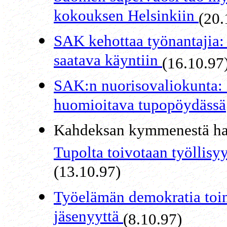
kokouksen Helsinkiin
(20.
SAK kehottaa työnantajia:
saatava käyntiin
(16.10.97
SAK:n nuorisovaliokunta: 
huomioitava tupopöydässä
Kahdeksan kymmenestä ha
Tupolta toivotaan työllisyy
(13.10.97)
Työelämän demokratia toi
jäsenyyttä
(8.10.97)