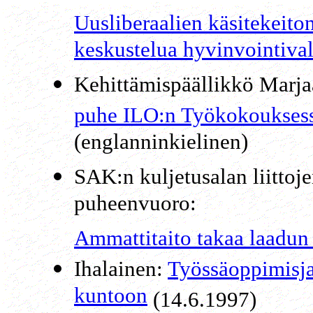
Uusliberaalien käsitekeiton
keskustelua hyvinvointival
Kehittämispäällikkö Marj
puhe ILO:n Työkokoukses
(englanninkielinen)
SAK:n kuljetusalan liittoje
puheenvuoro:
Ammattitaito takaa laadun 
Ihalainen:
Työssäoppimisja
kuntoon
(
14.6
.1997)