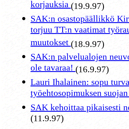
korjauksia
(19.9.97)
SAK:n osastopäällikkö Ki
torjuu TT:n vaatimat työra
muutokset
(18.9.97)
SAK:n palvelualojen neuvo
ole tavaraa!
(16.9.97)
Lauri Ihalainen: sopu turva
työehtosopimuksen suoja
SAK kehoittaa pikaisesti 
(11.9.97)