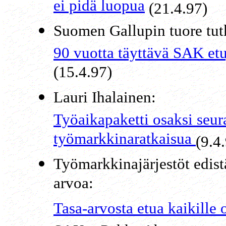
ei pidä luopua
(21.4.97)
Suomen Gallupin tuore tut
90 vuotta täyttävä SAK etuj
(15.4.97)
Lauri Ihalainen:
Työaikapaketti osaksi seu
työmarkkinaratkaisua
(9.4
Työmarkkinajärjestöt edis
arvoa:
Tasa-arvosta etua kaikille 