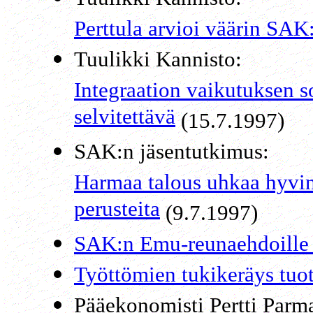
Perttula arvioi väärin SAK:
Tuulikki Kannisto:
Integraation vaikutuksen s
selvitettävä
(15.7.1997)
SAK:n jäsentutkimus:
Harmaa talous uhkaa hyvi
perusteita
(9.7.1997)
SAK:n Emu-reunaehdoille 
Työttömien tukikeräys tuo
Pääekonomisti Pertti Parm