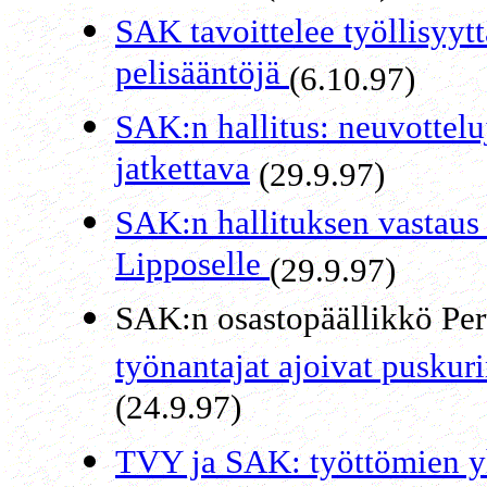
SAK tavoittelee työllisyyt
pelisääntöjä
(6.10.97)
SAK:n hallitus: neuvottel
jatkettava
(29.9.97)
SAK:n hallituksen vastaus
Lipposelle
(29.9.97)
SAK:n osastopäällikkö Per
työnantajat ajoivat puskuri
(24.9.97)
TVY ja SAK: työttömien y