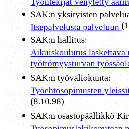
Työntekijät venytetty äärir
SAK:n yksityisten palvelu
(
Itsepalvelusta palveluun
SAK:n hallitus:
Aikuiskoulutus laskettava
työttömyysturvan työssäo
SAK:n työvaliokunta:
Työehtosopimusten yleissi
(8.10.98)
SAK:n osastopäällikkö Kir
Työsopimuslakikomitean no