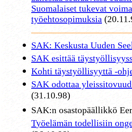
Suomalaiset tukevat voima
työehtosopimuksia
(20.11.
SAK: Keskusta Uuden Seela
SAK esittää täystyöllisyy
Kohti täystyöllisyyttä -oh
SAK odottaa yleissitovuud
(31.10.98)
SAK:n osastopäällikkö Ee
T
yöelämän todellisiin ong