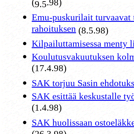
(
.98)
9.5
Emu-puskurilait turvaavat
rahoituksen
(8.5.98)
Kilpailuttamisessa menty li
Koulutusvakuutuksen kolma
(17.4.98)
SAK torjuu Sasin ehdotuks
SAK esittää keskustalle työ
(1.4.98)
SAK huolissaan ostoeläkke