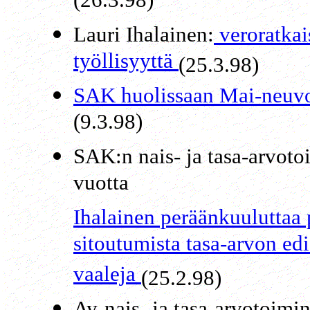
(26.3.98)
Lauri Ihalainen:
veroratkai
työllisyyttä
(25.3.98)
SAK huolissaan Mai-neuvot
(9.3.98)
SAK:n nais- ja tasa-arvoto
vuotta
Ihalainen peräänkuuluttaa p
sitoutumista tasa-arvon ed
vaaleja
(25.2.98)
Ay-nais- ja tasa-arvotoimi