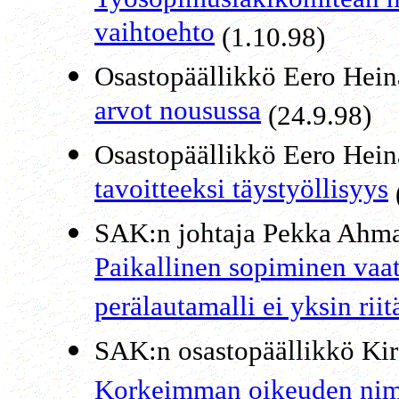
vaihtoehto
(1.10.98)
Osastopäällikkö Eero Hei
arvot nousussa
(24.9.98)
Osastopäällikkö Eero Hei
tavoitteeksi täystyöllisyys
SAK:n
johtaja
Pekka Ahma
Paikallinen sopiminen vaat
perälautamalli ei yksin riit
SAK:n osastopäällikkö Kir
Korkeimman oikeuden nimi