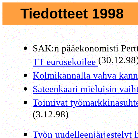
Tiedotteet 1998
x
x
SAK:n pääekonomisti Pert
(30.12.98
TT eurosekoilee
Kolmikannalla vahva kann
Sateenkaari mieluisin vaih
Toimivat työmarkkinasuht
(3.12.98)
Työn uudelleenjärjestelyt 