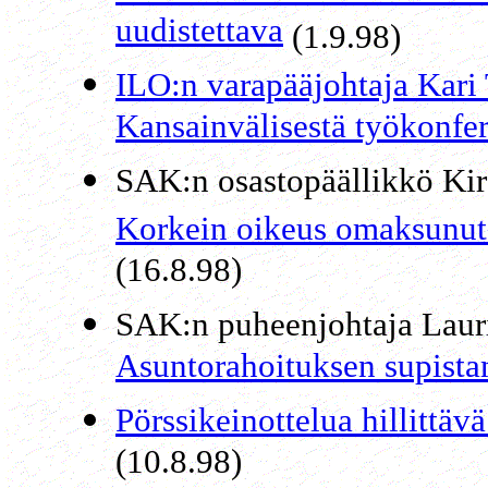
uudistettava
(1.9.98)
ILO:n varapääjohtaja Kari 
Kansainvälisestä työkonfer
SAK:n osastopäällikkö Kir
Korkein oikeus omaksunut 
(16.8.98)
SAK:n puheenjohtaja Lauri
Asuntorahoituksen supist
Pörssikeinottelua hillittä
(10.8.98)