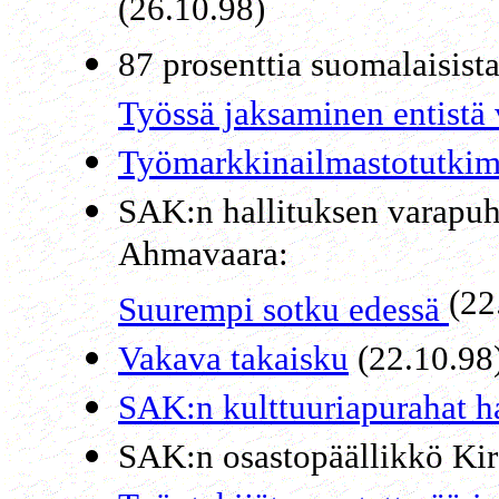
(26.10.98)
87 prosenttia suomalaisist
Työssä jaksaminen entistä
Työmarkkinailmastotutkimu
SAK:n hallituksen varapuh
Ahmavaara:
(22
Suurempi sotku edessä
Vakava takaisku
(22.10.98
SAK:n kulttuuriapurahat h
SAK:n osastopäällikkö Kir