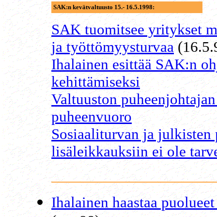
SAK:n
kevätva
ltuusto 15.- 16.5.1998:
SAK tuomitsee yritykset m
ja työttömyysturvaa
(16.5.
Ihalainen esittää SAK:n o
kehittämiseksi
Valtuuston puheenjohtajan
puheenvuoro
Sosiaaliturvan ja julkisten
lisäleikkauksiin ei ole tarv
Ihalainen haastaa puoluee