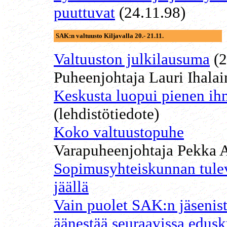
puuttuvat
(24.11.98)
SAK:n valtuusto Kiljavalla 20.- 21.11.
Valtuuston julkilausuma
(2
Puheenjohtaja Lauri Ihalai
Keskusta luopui pienen ih
(lehdistötiedote)
Koko valtuustopuhe
Varapuheenjohtaja Pekka 
Sopimusyhteiskunnan tulev
jäällä
Vain puolet SAK:n jäsenist
äänestää seuraavissa edusk