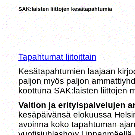
SAK:laisten liittojen kesätapahtumia
Tapahtumat liitoittain
Kesätapahtumien laajaan kirj
paljon myös paljon ammattiyhd
koottuna SAK:laisten liittojen 
Valtion ja erityispalvelujen a
kesäpäivänsä elokuussa Helsingi
avoinna koko tapahtuman aja
vuotisjuhlashow Linnanmäellä 5.