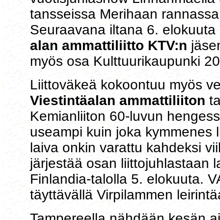
tansseissa Merihaan rannassa r
Seuraavana iltana 6. elokuut
alan ammattiliitto KTV:n
jäsen
myös osa Kulttuurikaupunki 2
Liittoväkeä kokoontuu myös ve
Viestintäalan ammattiliiton
t
Kemianliiton 60-luvun hengessä j
useampi kuin joka kymmenes lii
laiva onkin varattu kahdeksi v
järjestää osan liittojuhlastaan l
Finlandia-talolla 5. elokuuta. 
täyttävällä Virpilammen leirintä
Tampereella nähdään kesän aik