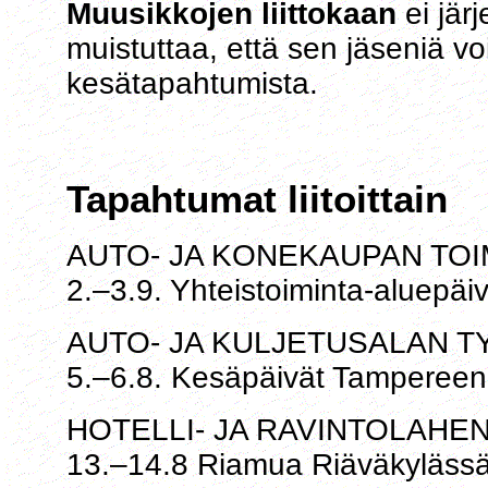
Muusikkojen liittokaan
ei jär
muistuttaa, että sen jäseniä vo
kesätapahtumista.
Tapahtumat liitoittain
AUTO- JA KONEKAUPAN TOI
2.–3.9. Yhteistoiminta-aluepä
AUTO- JA KULJETUSALAN TY
5.–6.8. Kesäpäivät Tamperee
HOTELLI- JA RAVINTOLAHE
13.–14.8 Riamua Riäväkylässä 