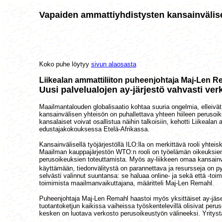
Vapaiden ammattiyhdistysten kansainvälise
Koko puhe löytyy
sivun alaosasta
Liikealan ammattiliiton puheenjohtaja Maj-Len R
Uusi palvelualojen ay-järjestö vahvasti ve
Maailmantalouden globalisaatio kohtaa suuria ongelmia, elleivät
kansainvälisen yhteisön on puhallettava yhteen hiileen perusoikeu
kansalaiset voivat osallistua näihin talkoisiin, kehotti Liikeal
edustajakokouksessa Etelä-Afrikassa.
Kansainvälisellä työjärjestöllä ILO:lla on merkittävä rooli yht
Maailman kauppajärjestön WTO:n rooli on työelämän oikeuksien
perusoikeuksien toteuttamista. Myös ay-liikkeen omaa kansainväl
käyttämään, tiedonvälitystä on parannettava ja resursseja on 
selvästi valinnut suuntansa: se haluaa online- ja sekä että -toim
toimimista maailmanvaikuttajana, määritteli Maj-Len Remahl.
Puheenjohtaja Maj-Len Remahl haastoi myös yksittäiset ay-jäsene
tuotantoketjun kaikissa vaiheissa työskentelevillä olisivat perus
kesken on luotava verkosto perusoikeustyön välineeksi. Yrityst