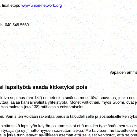
 lisätietoja:
www.union-network.org
uh. 040-548 5660
Vapaiden ammat
i lapsityötä saada kitketyksi pois
a sopimus (nro 182) on tietenkin sinänsä merkittävä saavutus, jonka ensinnä 
ää laajaa kansainvälistä yhteistyötä. Monet valtiothan, myös Suomi, ovat j
opimuksen (nro 138) ratifioinnin edistämiseksi.
. Vain siten voidaan rakentaa perusta taloudelliselle ja sosiaaliselle kehityks
ointia sekä lapsityön käytön poistamiseksi että muiden työelämän perusoikeu
sen työajan ja syrjimättömyyden saavuttamiseksi. Me tarvitsemme tavoitteide
ä ja jotka tunnustavat ay-liikkeen aseman että sellaiset verkostot, että se onn