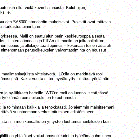
tenkin ollut vielä kovin hajanaista. Kuluttajien,
sille.
aisuuden SA8000 standardin mukaiseksi. Projektit ovat mittavia
een tarkastustoimintaan.
yksessä. Malli on saatu alun perin keskieurooppalaisesta
ili-internationaalin ja FIFAn eli maailman jalkapalloliiton
en lupaus ja allekirjoittaa sopimus – kokonaan toinen asia oli
ystä nimenomaan perusoikeuksien valvontatoiminta on noussut
 maailmanlaajuista yhteistyötä. ILO:lla on merkittävä rooli
ämisessä. Kaksi vuotta sitten hyväksytty julistus työelämän
 ja ay-liikkeen harteille. WTO:n rooli on luonnollisesti tässä
 työelämän perusoikeuksien toteuttamista.
i ja toimimaan kaikkialla tehokkaasti. Jo aiemmin mainitsemani
pyrittävä suuntaamaan verkostoitumisen edistämiseen.
mista niin monikansallisten yritysten luottamushenkilöiden kuin
illä on yhtäläiset vaikuttamisoikeudet ja työelämän ihmisarvo.