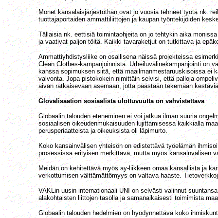
Monet kansalaisjärjestöthän ovat jo vuosia tehneet työtä nk. rei
tuottajaportaiden ammattiliittojen ja kaupan työntekijöiden kes
Tällaisia nk. eettisiä toimintaohjeita on jo tehtykin aika moni
ja vaativat paljon töitä. Kaikki tavaraketjut on tutkittava ja ep
Ammattiyhdistysliike on osallisena näissä projekteissa esimer
Clean Clothes-kampanjoinnista. Urheiluvälinekampanjointi on varm
kanssa sopimuksen siitä, että maailmanmestaruuskisoissa ei käyte
valvonta. Jopa pistokokein nimittäin selvisi, että palloja omp
aivan ratkaisevaan asemaan, jotta päästään tekemään kestäviä
Glovalisaation sosiaalista ulottuvuutta on vahvistettava
Globaalin talouden eteneminen ei voi jatkua ilman suuria ongelmia
sosiaalisen oikeudenmukaisuuden lujittamisessa kaikkialla maa
perusperiaatteista ja oikeuksista oli läpimurto.
Koko kansainvälisen yhteisön on edistettävä työelämän ihmisoikeu
prosessissa erityisen merkittävä, mutta myös kansainvälisen v
Meidän on kehitettävä myös ay-liikkeen omaa kansallista ja kan
verkottumisen välttämättömyys on valtava haaste. Tietoverkkoj
VAKLin uusin internationaali UNI on selvästi valinnut suuntansa,
alakohtaisten liittojen tasolla ja samanaikaisesti toimimista maai
Globaalin talouden hedelmien on hyödynnettävä koko ihmiskuntaa