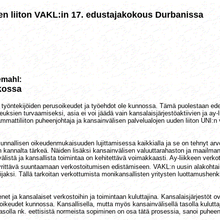
n liiton VAKL:in 17. edustajakokous Durbanissa
emahl:
rkossa
 työntekijöiden perusoikeudet ja työehdot ole kunnossa. Tämä puolestaan edel
ksien turvaamiseksi, asia ei voi jäädä vain kansalaisjärjestöaktiivien ja ay-l
an ammattiliiton puheenjohtaja ja kansainvälisen palvelualojen uuden liiton U
eiskunnallisen oikeudenmukaisuuden lujittamisessa kaikkialla ja se on tehnyt
 kannalta tärkeä. Näiden lisäksi kansainvälisen valuuttarahaston ja maailm
istä ja kansallista toimintaa on kehitettävä voimakkaasti. Ay-liikkeen verko
pyrittävä suuntaamaan verkostoitumisen edistämiseen. VAKL:n uusin alakohtai
ijaksi. Tällä tarkoitan verkottumista monikansallisten yritysten luottamushenkil
t ja kansalaiset verkostoihin ja toimintaan kuluttajina. Kansalaisjärjestöt ov
oikeudet kunnossa. Kansallisella, mutta myös kansainvälisellä tasolla kuluttaji
asolla nk. eettisistä normeista sopiminen on osa tätä prosessia, sanoi puhee