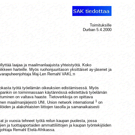
Toimituksille
Durban 5.4.2000
lyttää laajaa ja maailmanlaajuista yhteistyötä. Koko
iikkeen harteille. Myös ruohonjuuritason yksittäiset ay-jäsenet ja
NI:n varapuheenjohtaja Maj-Len Remahl VAKL:n
 arvokasta työtä työelämän oikeuksien edistämisessä. Myös
anpankin on toiminnassaan käytännössä edistettävä työelämän
ttuminen on valtava haaste. Tietoverkkoja on opittava
1
nen maailmanjärjestö UNI, Union network international
on
öiden ja alakohtaisten liittojen tasolla ja samanaikaisesti
at jo vuosia tehneet työtä reilun kaupan puolesta, jossa
en ja tuottajaportaiden ammattiliittojen ja kaupan työntekijöiden
njohtaja Remahl Etelä-Afrikassa.