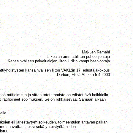
Maj-Len Remahl
Liikealan ammattiliiton puheenjohtaja
Kansainvälisen palvelualojen liiton UNI:n varapuheenjohtaja
tiyhdistysten kansainvälisen liiton VAKL:in 17. edustajakokous
Durban, Etelä-Afrikka 5.4.2000
ratifioimista ja sitten toteuttamista on edistettävä kaikkialla
o ratifioineet sopimuksen. Se on rohkaisevaa. Samaan aikaan
elle.
ksien eli järjestäytymisoikeuden, toimeentulon antavan palkan,
mme saavuttamiseksi sekä yhteistyötä niiden
istuu.