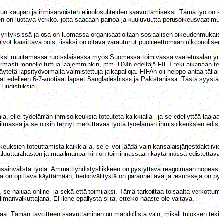
lun kaupan ja ihmisarvoisten elinolosuhteiden saavuttamiseksi. Tämä työ on kui
ken on luotava verkko, jotta saadaan painoa ja kuuluvuutta perusoikeusvaatimuk
ssa yrityksissä ja osa on luomassa organisaatioitaan sosiaalisen oikeudenmuk
äkelvot karsittava pois, lisäksi on oltava varautunut puolueettomaan ulkopuolis
kiksi muutamassa ruotsalaisessa myös Suomessa toimivassa vaatetusalan yrit
asti monelle tuttua laajemminkin, mm. UNIn edeltäjä FIET teki aikanaan teksti
tä lapsityövoimalla valmistettuja jalkapalloja. FIFAn oli helppo antaa tällain
elivat edelleen 6-7-vuotiaat lapset Bangladeshissa ja Pakistanissa. Tästä sy
 uudistuksia.
, ellei työelämän ihmisoikeuksia toteuteta kaikkialla - ja se edellyttää laajaa
ilmassa ja se onkin tehnyt merkittävää työtä työelämän ihmisoikeuksien edist
ksien toteuttamista kaikkialla, se ei voi jäädä vain kansalaisjärjestöaktiivien
aluuttarahaston ja maailmanpankin on toiminnassaan käytännössä edistettävä
sainvälistä työtä. Ammattiyhdistysliikkeen on pystyttävä reagoimaan nopeast
a on opittava käyttämään, tiedonvälitystä on parannettava ja resursseja on 
 se haluaa online- ja sekä-että-toimijaksi. Tämä tarkoittaa toisaalta verkottu
lmanvaikuttajana. Ei liene epäilystä siitä, etteikö haaste ole valtava.
. Tämän tavoitteen saavuttaminen on mahdollista vain, mikäli tuloksen tekijö