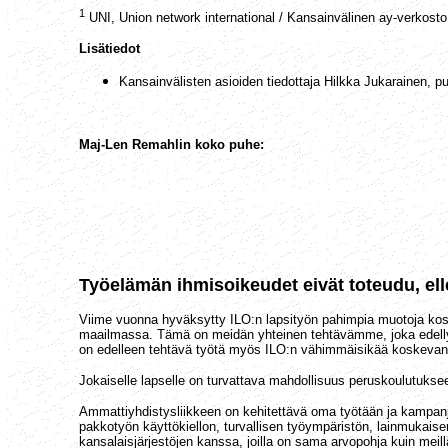
1
UNI, Union network international / Kansainvälinen ay-verkosto,
Lisätiedot
Kansainvälisten asioiden tiedottaja Hilkka Jukarainen, p
Maj-Len Remahlin koko puhe:
Työelämän ihmisoikeudet eivät toteudu, elle
Viime vuonna hyväksytty ILO:n lapsityön pahimpia muotoja koskev
maailmassa. Tämä on meidän yhteinen tehtävämme, joka edellytt
on edelleen tehtävä työtä myös ILO:n vähimmäisikää koskevan s
Jokaiselle lapselle on turvattava mahdollisuus peruskoulutukseen
Ammattiyhdistysliikkeen on kehitettävä oma työtään ja kampanj
pakkotyön käyttökiellon, turvallisen työympäristön, lainmukai
kansalaisjärjestöjen kanssa, joilla on sama arvopohja kuin meill