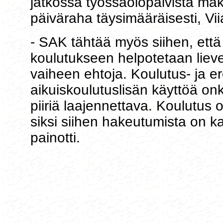
jatkossa työssäolopäivistä mak
päiväraha täysimääräisesti, Viia
- SAK tähtää myös siihen, ett
koulutukseen helpotetaan liev
vaiheen ehtoja. Koulutus- ja 
aikuiskoulutuslisän käyttöä onk
piiriä laajennettava. Koulutus 
siksi siihen hakeutumista on ka
painotti.