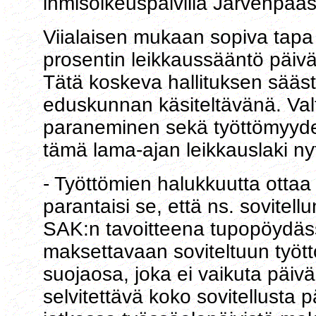
ihmisoikeuspäivillä Järvenpää
Viialaisen mukaan sopiva tapa 
prosentin leikkaussääntö päiv
Tätä koskeva hallituksen sääst
eduskunnan käsiteltävänä. Valt
paraneminen sekä työttömyyden
tämä lama-ajan leikkauslaki n
- Työttömien halukkuutta ottaa 
parantaisi se, että ns. sovitel
SAK:n tavoitteena tupopöydässä
maksettavaan soviteltuun työt
suojaosa, joka ei vaikuta päiv
selvitettävä koko sovitellusta 