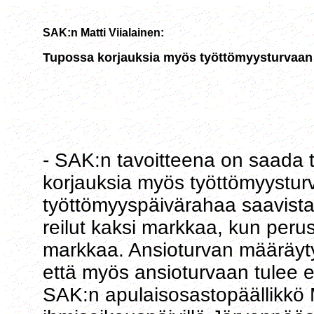
SAK:n Matti Viialainen:
Tupossa korjauksia myös työttömyysturvaan
- SAK:n tavoitteena on saada tu
korjauksia myös työttömyysturv
työttömyyspäivärahaa saavista
reilut kaksi markkaa, kun peru
markkaa. Ansioturvan määräyty
että myös ansioturvaan tulee e
SAK:n apulaisosastopäällikkö M