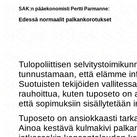
SAK:n pääekonomisti Pertti Parmanne:
Edessä normaalit palkankorotukset
Tulopoliittisen selvitystoimiku
tunnustamaan, että elämme in
Suotuisten tekijöiden vallitessa 
rauhoittua, kuten tuposeto on 
että sopimuksiin sisällytetään 
Tuposeto on ansiokkaasti tarkast
Ainoa kestävä kulmakivi palka