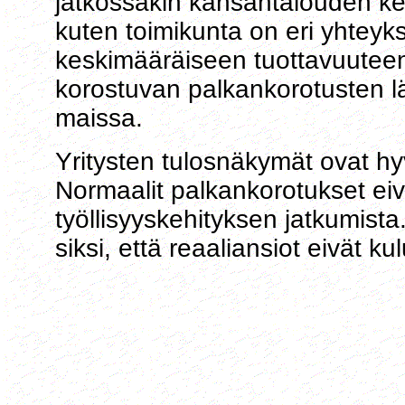
jatkossakin kansantalouden k
kuten toimikunta on eri yhtey
keskimääräiseen tuottavuuteen
korostuvan palkankorotusten 
maissa.
Yritysten tulosnäkymät ovat hyv
Normaalit palkankorotukset ei
työllisyyskehityksen jatkumist
siksi, että reaaliansiot eivät 