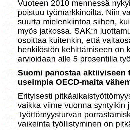
Vuoteen 2010 mennessä nykyi
poistuu työmarkkinoilta. Niin val
suurta mielenkiintoa siihen, ku
myös jatkossa. SAK:n luottamus
osoittaa kuitenkin, että valtao
henkilöstön kehittämiseen on ko
arvioidaan alle 5 prosentilla ty
Suomi panostaa aktiiviseen 
useimpia OECD-maita vähe
Erityisesti pitkäaikaistyöttöm
vaikka viime vuonna syntyikin 
Työttömyysturvan porrastamis
vaikeinta työllistyminen on pitkä