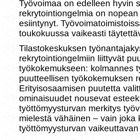
Työvoimaa on edelleen hyvin s
rekrytointiongelmia on nopean
esiintynyt. Työvoimatoimistoissa
toukokuussa vaikeasti täytettäv
Tilastokeskuksen työnantajak
rekrytointiongelmiin liittyvät 
työkokemukseen: kolmannes ty
puutteellisen työkokemuksen re
Erityisosaamisen puutetta valit
ominaisuudet nousevat esteeks
työttömyysturvan merkitys työ
mielestä vähäinen – vain joka
työttömyysturvan vaikeuttavan