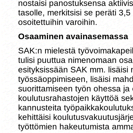
nostaisi panostuksensa aktiivi
tasolle, merkitsisi se peräti 3,
osoitettuihin varoihin.
Osaaminen avainasemassa
SAK:n mielestä työvoimakapeikk
tulisi puuttua nimenomaan osa
esityksissään SAK mm. lisäisi 
työssäoppimiseen, lisäisi mahd
suorittamiseen työn ohessa ja e
koulutusrahastojen käyttöä sekä
kannusteita työpaikkakoulutuk
kehittäisi koulutusvakuutusjär
työttömien hakeutumista ammat