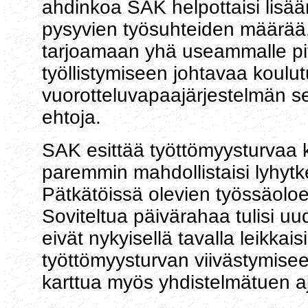
ahdinkoa SAK helpottaisi lisäämä
pysyvien työsuhteiden määrää,
tarjoamaan yhä useammalle pitk
työllistymiseen johtavaa koulut
vuorotteluvapaajärjestelmän s
ehtoja.
SAK esittää työttömyysturvaa ke
paremmin mahdollistaisi lyhytk
Pätkätöissä olevien työssäoloeh
Soviteltua päivärahaa tulisi uud
eivät nykyisellä tavalla leikkai
työttömyysturvan viivästymisee
karttua myös yhdistelmätuen a