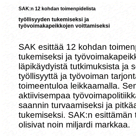
SAK:n 12 kohdan toimenpidelista
työllisyyden tukemiseksi ja
työvoimakapeikkojen voittamiseksi
SAK esittää 12 kohdan toimenp
tukemiseksi ja työvoimakapeik
läpikäydyistä tutkimuksista ja se
työllisyyttä ja työvoiman tarjont
toimeentuloa leikkaamalla. Sen s
aktiivisempaa työvoimapolitiik
saannin turvaamiseksi ja pitkäa
tukemiseksi. SAK:n esittämän
olisivat noin miljardi markkaa.