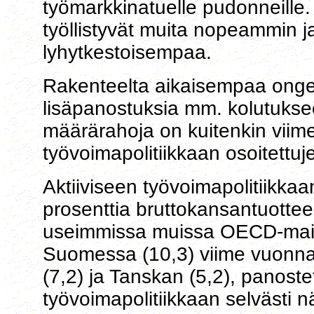
työmarkkinatuelle pudonneille
työllistyvät muita nopeammin 
lyhytkestoisempaa.
Rakenteelta aikaisempaa ongelm
lisäpanostuksia mm. kolutuks
määrärahoja on kuitenkin viime 
työvoimapolitiikkaan osoitettu
Aktiiviseen työvoimapolitiikkaa
prosenttia bruttokansantuotte
useimmissa muissa OECD-maiss
Suomessa (10,3) viime vuonna 
(7,2) ja Tanskan (5,2), panoste
työvoimapolitiikkaan selvästi 