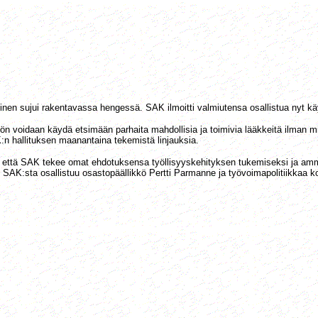
inen sujui rakentavassa hengessä. SAK ilmoitti valmiutensa osallistua nyt kä
hön voidaan käydä etsimään parhaita mahdollisia ja toimivia lääkkeitä ilman m
:n hallituksen maanantaina tekemistä linjauksia.
a että SAK tekee omat ehdotuksensa työllisyyskehityksen tukemiseksi ja amm
n SAK:sta osallistuu osastopäällikkö Pertti Parmanne ja työvoimapolitiikkaa