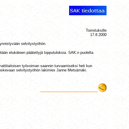
Toimituksille
17.8.2000
ynnistyvään selvitystyöhön.
itään etukäteen päätettyjä lopputuloksia. SAK:n puolelta
attitaitoisen työvoiman saannin turvaamiseksi heti kun
 koskevaan selvitystyöhön lakimies Janne Metsämäki.