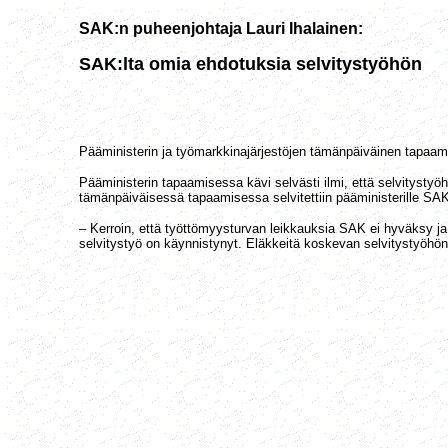
SAK:n puheenjohtaja Lauri Ihalainen:
SAK:lta omia ehdotuksia selvitystyöhön
Pääministerin ja työmarkkinajärjestöjen tämänpäiväinen tapaam
Pääministerin tapaamisessa kävi selvästi ilmi, että selvitystyö
tämänpäiväisessä tapaamisessa selvitettiin pääministerille SAK
– Kerroin, että työttömyysturvan leikkauksia SAK ei hyväksy j
selvitystyö on käynnistynyt. Eläkkeitä koskevan selvitystyöhö