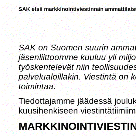
SAK etsii markkinointiviestinnän ammattilais
SAK on Suomen suurin ammatil
jäsenliittoomme kuuluu yli mil
työskentelevät niin teollisuudess
palvelualoillakin. Viestintä on 
toimintaa.
Tiedottajamme jäädessä jouluk
kuusihenkiseen viestintätiimii
MARKKINOINTIVIESTI