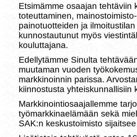
Etsimämme osaajan tehtäviin k
toteuttaminen, mainostoimisto
painotuotteiden ja ilmoitustilan
kunnostautunut myös viestintäk
kouluttajana.
Edellytämme Sinulta tehtävään
muutaman vuoden työkokemusta 
markkinoinnin parissa. Arvosta
kiinnostusta yhteiskunnallisiin
Markkinointiosaajallemme tar
työmarkkinaelämään sekä miele
SAK:n keskustoimisto sijaitse