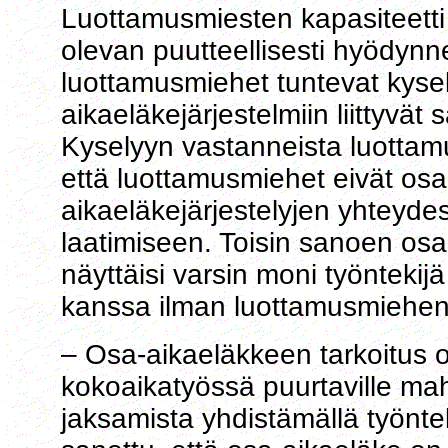
Luottamusmiesten kapasiteetti 
olevan puutteellisesti hyödynnet
luottamusmiehet tuntevat kysel
aikaeläkejärjestelmiin liittyvä
Kyselyyn vastanneista luottamu
että luottamusmiehet eivät osal
aikaeläkejärjestelyjen yhteyde
laatimiseen. Toisin sanoen osa
näyttäisi varsin moni työntekij
kanssa ilman luottamusmiehe
– Osa-aikaeläkkeen tarkoitus o
kokoaikatyössä puurtaville mah
jaksamista yhdistämällä työnte