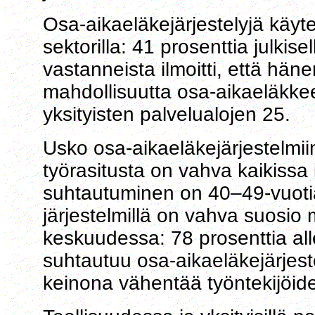
Osa-aikaeläkejärjestelyjä käyt
sektorilla: 41 prosenttia julkise
vastanneista ilmoitti, että hän
mahdollisuutta osa-aikaeläkkee
yksityisten palvelualojen 25.
Usko osa-aikaeläkejärjestelmii
työrasitusta on vahva kaikissa
suhtautuminen on 40–49-vuot
järjestelmillä on vahva suosio
keskuudessa: 78 prosenttia all
suhtautuu osa-aikaeläkejärjeste
keinona vähentää työntekijöide