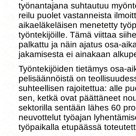
työnantajana suhtautuu myönteis
reilu puolet vastanneista ilmoitt
aikaeläkeläisen menetetty työpa
työntekijöille. Tämä viittaa sii
palkattu ja näin ajatus osa-aika
jakamisesta ei ainakaan alkup
Työntekijöiden tietämys osa-ai
pelisäännöistä on teollisuudessa
suhteellisen rajoitettua: alle p
sen, ketkä ovat päättäneet noud
sektorilla sentään lähes 60 pro
neuvottelut työajan lyhentämi
työpaikalla etupäässä toteutett