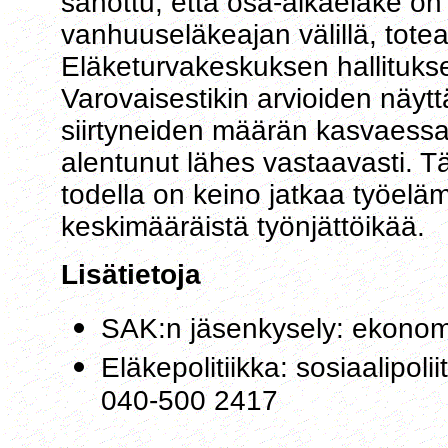
sanottu, että osa-aikaeläke on 
vanhuuseläkeajan välillä, toteaa
Eläketurvakeskuksen hallituks
Varovaisestikin arvioiden näytt
siirtyneiden määrän kasvaess
alentunut lähes vastaavasti. Tä
todella on keino jatkaa työelä
keskimääräistä työnjättöikää.
Lisätietoja
SAK:n jäsenkysely: ekonom
Eläkepolitiikka: sosiaalipolii
040-500 2417