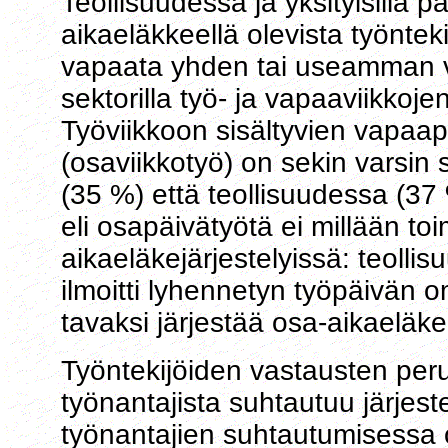
Teollisuudessa ja yksityisillä p
aikaeläkkeellä olevista työntek
vapaata yhden tai useamman vii
sektorilla työ- ja vapaaviikkojen
Työviikkoon sisältyvien vapaapä
(osaviikkotyö) on sekin varsin s
(35 %) että teollisuudessa (37
eli osapäivätyötä ei millään toi
aikaeläkejärjestelyissä: teoll
ilmoitti lyhennetyn työpäivän 
tavaksi järjestää osa-aikaeläk
Työntekijöiden vastausten perus
työnantajista suhtautuu järjestel
työnantajien suhtautumisessa o