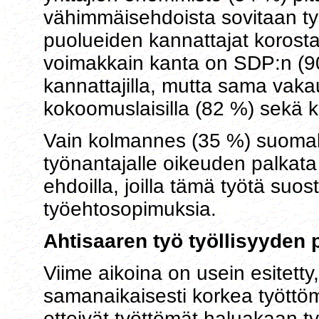
vähimmäisehdoista sovitaan ty
puolueiden kannattajat korost
voimakkain kanta on SDP:n (90
kannattajilla, mutta sama vaka
kokoomuslaisilla (82 %) sekä k
Vain kolmannes (35 %) suomala
työnantajalle oikeuden palkata 
ehdoilla, joilla tämä työtä su
työehtosopimuksia.
Ahtisaaren työ työllisyyden p
Viime aikoina on usein esitetty
samanaikaisesti korkea työttöm
etteivät työttömät haluakaan ty