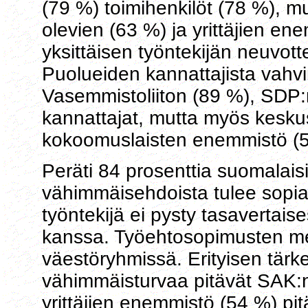
(79 %) toimihenkilöt (78 %), 
olevien (63 %) ja yrittäjien en
yksittäisen työntekijän neuvot
Puolueiden kannattajista vahvi
Vasemmistoliiton (89 %), SDP:n
kannattajat, mutta myös keskus
kokoomuslaisten enemmistö (5
Peräti 84 prosenttia suomalais
vähimmäisehdoista tulee sopia 
työntekijä ei pysty tasavertai
kanssa. Työehtosopimusten mer
väestöryhmissä. Erityisen tä
vähimmäisturvaa pitävät SAK:
yrittäjien enemmistö (54 %) pi