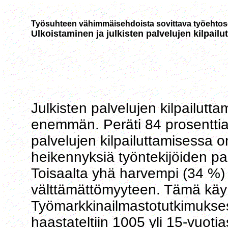
Työsuhteen vähimmäisehdoista sovittava työehto
Ulkoistaminen ja julkisten palvelujen kilpail
Julkisten palvelujen kilpailutt
enemmän. Peräti 84 prosenttia 
palvelujen kilpailuttamisessa on
heikennyksiä työntekijöiden pa
Toisaalta yhä harvempi (34 %) 
välttämättömyyteen. Tämä käy
Työmarkkinailmastotutkimukse
haastateltiin 1005 yli 15-vuoti