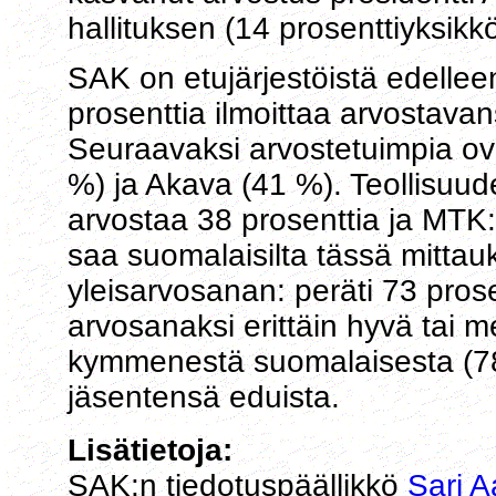
hallituksen (14 prosenttiyksikk
SAK on etujärjestöistä edellee
prosenttia ilmoittaa arvostavan
Seuraavaksi arvostetuimpia ov
%) ja Akava (41 %). Teollisuude
arvostaa 38 prosenttia ja MTK:
saa suomalaisilta tässä mittau
yleisarvosanan: peräti 73 pros
arvosanaksi erittäin hyvä tai
kymmenestä suomalaisesta (7
jäsentensä eduista.
Lisätietoja:
SAK:n tiedotuspäällikkö
Sari A