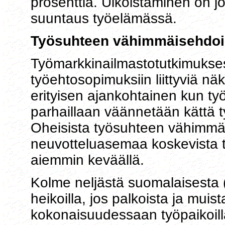
prosenttia. Ulkoistaminen on jo
suuntaus työelämässä.
Työsuhteen vähimmäisehdois
Työmarkkinailmastotutkimuksess
työehtosopimuksiin liittyviä nä
erityisen ajankohtainen kun ty
parhaillaan väännetään kättä 
Oheisista työsuhteen vähimmäi
neuvotteluasemaa koskevista tul
aiemmin keväällä.
Kolme neljästä suomalaisesta (
heikoilla, jos palkoista ja mui
kokonaisuudessaan työpaikoilla