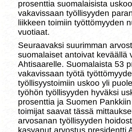
prosenttia suomalaisista uskoo
vakavissaan työllisyyden paran
liikkeen toimiin työttömyyden n
vuotiaat.
Seuraavaksi suurimman arvostu
suomalaiset antoivat keväällä 
Ahtisaarelle. Suomalaista 53 p
vakavissaan työtä työttömyyden
työllisyystoimiin uskoo yli puo
työhön työllisyyden hyväksi us
prosenttia ja Suomen Pankkiin 
toimijat saavat tässä mittauks
arvosanan työllisyyden hoidos
kasvanut arvostus presidentti A