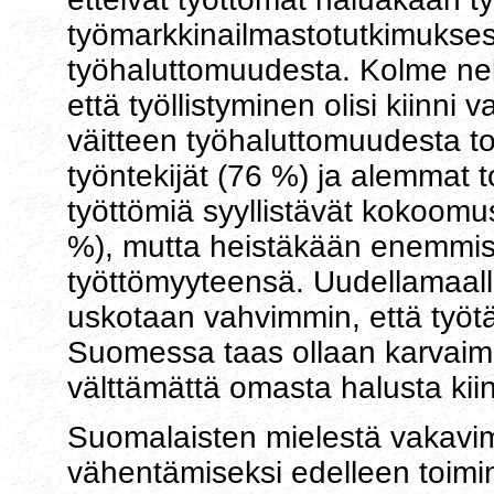
työmarkkinailmastotutkimukses
työhaluttomuudesta. Kolme nel
että työllistyminen olisi kiinn
väitteen työhaluttomuudesta to
työntekijät (76 %) ja alemmat 
työttömiä syyllistävät kokoomus
%), mutta heistäkään enemmist
työttömyyteensä. Uudellamaalla
uskotaan vahvimmin, että työtä a
Suomessa taas ollaan karvaimmi
välttämättä omasta halusta kiin
Suomalaisten mielestä vakavi
vähentämiseksi edelleen toimin