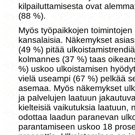
kilpailuttamisesta ovat alemmat
(88 %).
Myös työpaikkojen toimintojen 
kansalaisia. Näkemykset asiass
(49 %) pitää ulkoistamistrend
kolmannes (37 %) taas oikean
%) uskoo ulkoistamisen hyödyt
vielä useampi (67 %) pelkää s
asemaa. Myös näkemykset ulko
ja palvelujen laatuun jakautuv
kielteisiä vaikutuksia laatuun,
odottaa laadun paranevan ulko
parantamiseen uskoo 18 prose