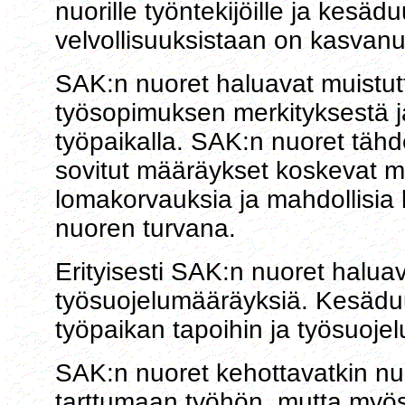
nuorille työntekijöille ja kesäd
velvollisuuksistaan on kasvanu
SAK:n nuoret haluavat muistutt
työsopimuksen merkityksestä 
työpaikalla. SAK:n nuoret täh
sovitut määräykset koskevat m
lomakorvauksia ja mahdollisia 
nuoren turvana.
Erityisesti SAK:n nuoret halua
työsuojelumääräyksiä. Kesäduu
työpaikan tapoihin ja työsuojelu
SAK:n nuoret kehottavatkin nu
tarttumaan työhön, mutta myös