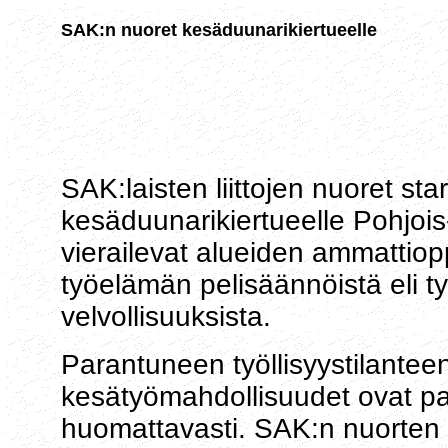
SAK:n nuoret kesäduunarikiertueelle
SAK:laisten liittojen nuoret s
kesäduunarikiertueelle Pohjois
vierailevat alueiden ammattiop
työelämän pelisäännöistä eli ty
velvollisuuksista.
Parantuneen työllisyystilante
kesätyömahdollisuudet ovat par
huomattavasti. SAK:n nuorten 